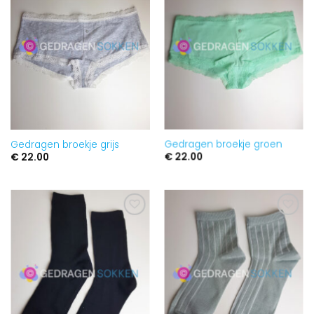
verlanglijst
verlanglijst
toevoegen
toevoegen
Gedragen broekje grijs
Gedragen broekje groen
€
22.00
€
22.00
Aan
Aan
verlanglijst
verlanglijst
toevoegen
toevoegen