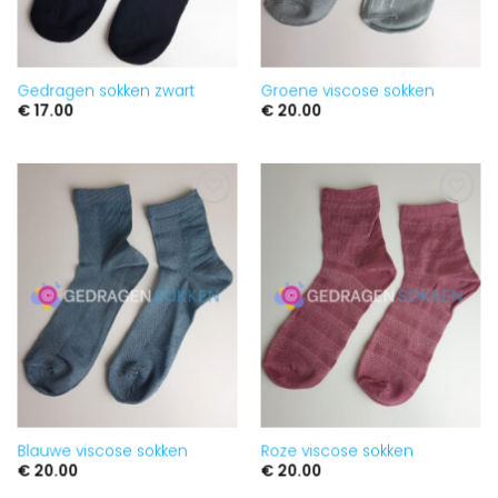
Gedragen sokken zwart
Groene viscose sokken
€
17.00
€
20.00
Aan
Aan
verlanglijst
verlanglijst
toevoegen
toevoegen
Blauwe viscose sokken
Roze viscose sokken
€
20.00
€
20.00