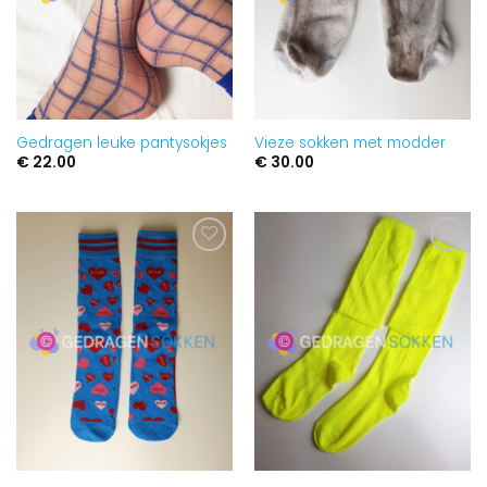
Gedragen leuke pantysokjes
Vieze sokken met modder
€
22.00
€
30.00
Aan
Aan
verlanglijst
verlanglijst
toevoegen
toevoegen