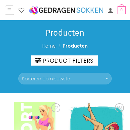
Ga
naar
0
inhoud
Producten
Home
/
Producten
PRODUCT FILTERS
Aan
Aan
verlanglijst
verlanglijst
toevoegen
toevoegen