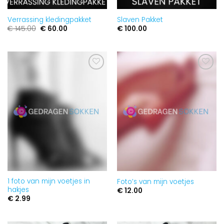
Verrassing kledingpakket
Slaven Pakket
Oorspronkelijke
Huidige
€
145.00
€
60.00
€
100.00
prijs
prijs
was:
is:
€ 145.00.
€ 60.00.
Aan
Aan
verlanglijst
verlanglijst
toevoegen
toevoegen
1 foto van mijn voetjes in
Foto’s van mijn voetjes
hakjes
€
12.00
€
2.99