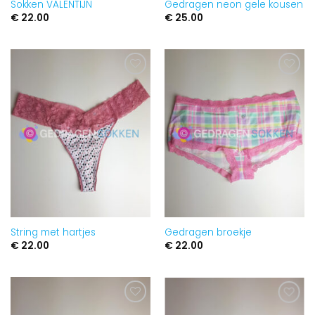
Sokken VALENTIJN
Gedragen neon gele kousen
€
22.00
€
25.00
Aan
Aan
verlanglijst
verlanglijst
toevoegen
toevoegen
String met hartjes
Gedragen broekje
€
22.00
€
22.00
Aan
Aan