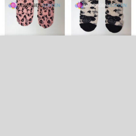
Voor een veilige en goed werkende website gebruikt deze website
cookies
.
Roze panterprint pantysokjes
Pantysokken met roosjes
€
20.00
€
20.00
AANVAARDEN
Aan
Aan
verlanglijst
verlanglijst
toevoegen
toevoegen