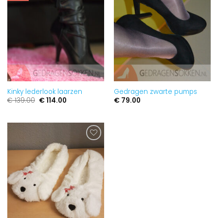
toevoegen
toevoegen
Kinky lederlook laarzen
Gedragen zwarte pumps
Oorspronkelijke
Huidige
€
139.00
€
114.00
€
79.00
prijs
prijs
was:
is:
€ 139.00.
€ 114.00.
Aan
verlanglijst
toevoegen