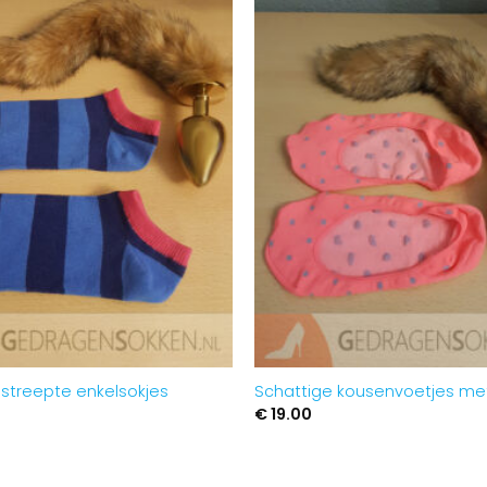
Aan
verlanglijst
toevoegen
streepte enkelsokjes
Schattige kousenvoetjes met
€
19.00