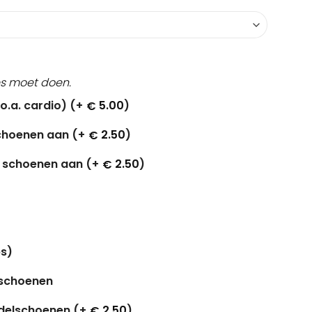
jes moet doen.
o.a. cardio) (+
5.00
)
€
schoenen aan (+
2.50
)
€
r schoenen aan (+
2.50
)
€
s)
tschoenen
delschoenen (+
2.50
)
€