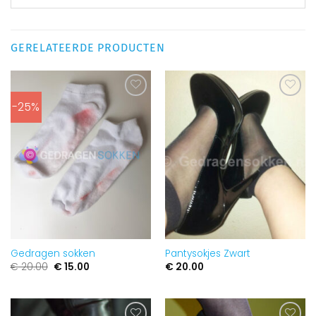
GERELATEERDE PRODUCTEN
-25%
Aan
Aan
verlanglijst
verlanglijst
toevoegen
toevoegen
Gedragen sokken
Pantysokjes Zwart
Oorspronkelijke
Huidige
€
20.00
€
15.00
€
20.00
prijs
prijs
was:
is:
€ 20.00.
€ 15.00.