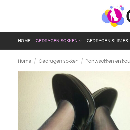
Ga
naar
inhoud
HOME
GEDRAGEN SOKKEN
GEDRAGEN SLIPJES
Home
/
Gedragen sokken
/
Pantysokken en ko