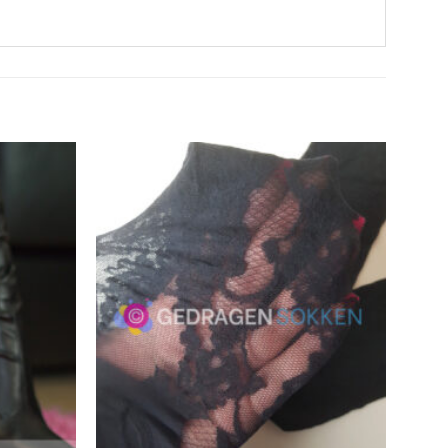
Aan
Aan
verlanglijst
verlanglijst
toevoegen
toevoegen