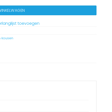
 WINKELWAGEN
rlanglijst toevoegen
n kousen