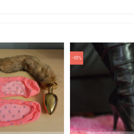
-18%
Aan
verlanglijst
toevoegen