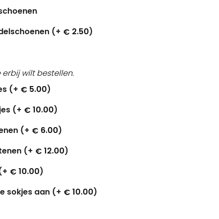
tschoenen
delschoenen (+
2.50
)
€
e erbij wilt bestellen.
es (+
5.00
)
€
jes (+
10.00
)
€
tenen (+
6.00
)
€
 tenen (+
12.00
)
€
(+
10.00
)
€
de sokjes aan (+
10.00
)
€