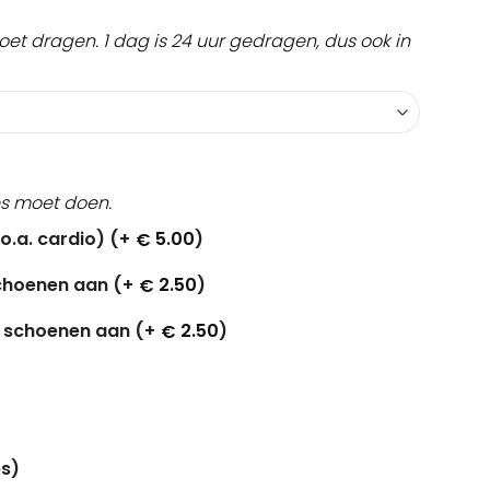
moet dragen. 1 dag is 24 uur gedragen, dus ook in
jes moet doen.
o.a. cardio) (+
5.00
)
€
schoenen aan (+
2.50
)
€
r schoenen aan (+
2.50
)
€
s)