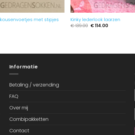
 kousenvoetjes met stipjes
Kinky lederlook laarzen
Oorspronkelijke
Huidige
€
139.00
€
114.00
prijs
prijs
was:
is:
€ 139.00.
€ 114.00.
Informatie
Betaling / verzending
FAQ
Over mij
Combipakketten
Contact