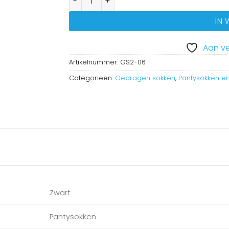
Pantysokjes Zwart aantal
IN
Aan ve
Artikelnummer:
GS2-06
Categorieën:
Gedragen sokken
,
Pantysokken e
Zwart
Pantysokken