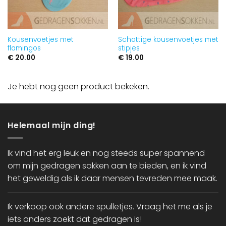
Kousenvoetjes met
Schattige kousenvoetjes met
flamingos
stipjes
€
20.00
€
19.00
Je hebt nog geen product bekeken.
Helemaal mijn ding!
Ik vind het erg leuk en nog steeds super spannend
om mijn gedragen sokken aan te bieden, en ik vind
het geweldig als ik daar mensen tevreden mee maak.
Ik verkoop ook andere spulletjes. Vraag het me als je
iets anders zoekt dat gedragen is!