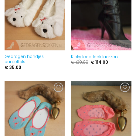
toevoegen
toevoegen
Gedragen hondjes
Kinky lederlook laarzen
pantoffels
Oorspronkelijke
Huidige
€
139.00
€
114.00
prijs
prijs
€
35.00
was:
is:
€ 139.00.
€ 114.00.
Aan
Aan
verlanglijst
verlanglijst
toevoegen
toevoegen