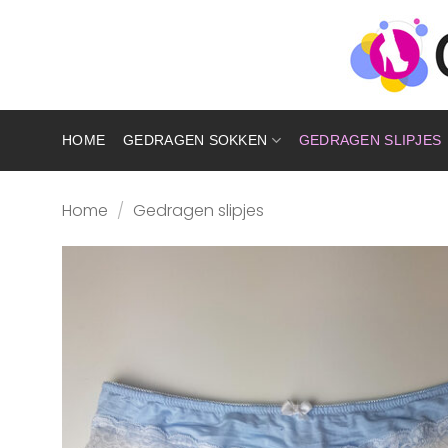
Ga
naar
inhoud
HOME
GEDRAGEN SOKKEN
GEDRAGEN SLIPJES
Home
/
Gedragen slipjes