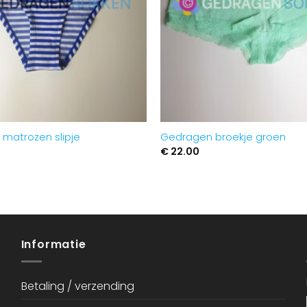
matrozen slipje
Gedragen broekje groen
€
22.00
Informatie
Betaling / verzending