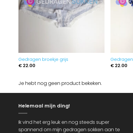
Gedragen broekje grijs
Gedragen 
€
22.00
€
22.00
Je hebt nog geen product bekeken.
Helemaal mijn ding!
Ik vind het erg leuk en nog steeds super
spannend om mijn gedragen sokken aan te