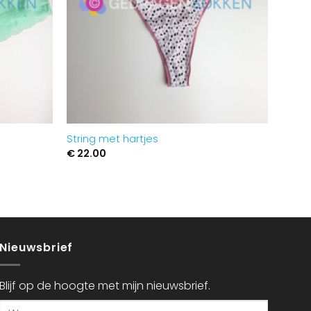
String met hartjes
€
22.00
Nieuwsbrief
Blijf op de hoogte met mijn nieuwsbrief.