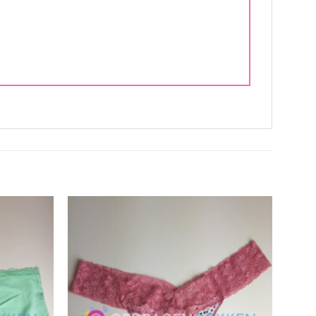
Aan
Aan
verlanglijst
verlanglijst
toevoegen
toevoegen