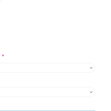
?
?
*