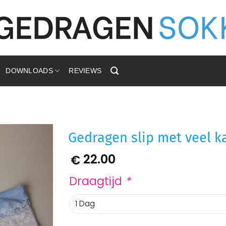
DOWNLOADS
REVIEWS
Gedragen slip met veel k
22.00
€
Aan
verlanglijst
toevoegen
Draagtijd
*