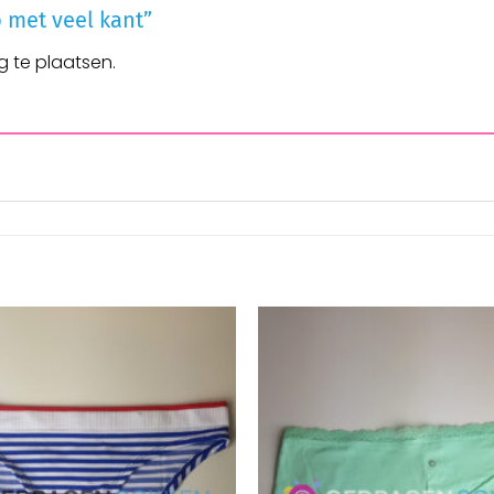
p met veel kant”
 te plaatsen.
Aan
verlanglijst
toevoegen