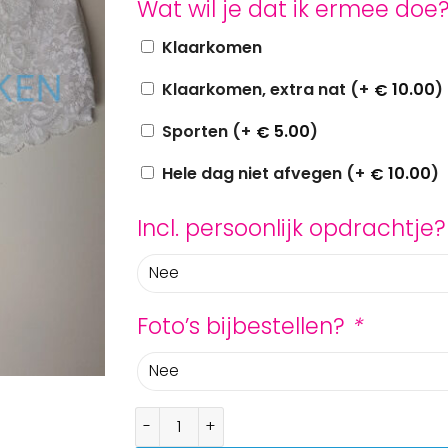
Wat wil je dat ik ermee doe
Klaarkomen
Klaarkomen, extra nat (+
10.00
)
€
Sporten (+
5.00
)
€
Hele dag niet afvegen (+
10.00
)
€
Incl. persoonlijk opdrachtje
Foto’s bijbestellen?
*
Gedragen slip met veel kant aantal