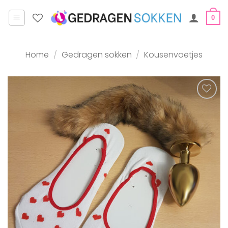
Ga
naar
0
inhoud
Home
/
Gedragen sokken
/
Kousenvoetjes
Aan
verlanglijst
toevoegen