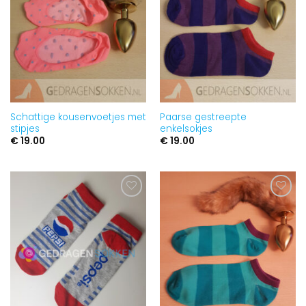
Schattige kousenvoetjes met
Paarse gestreepte
stipjes
enkelsokjes
€
19.00
€
19.00
Aan
Aan
verlanglijst
verlanglijst
toevoegen
toevoegen