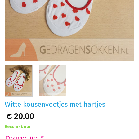
Witte kousenvoetjes met hartjes
20.00
€
Beschikbaar
Draagtijd
*