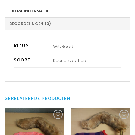
EXTRA INFORMATIE
BEOORDELINGEN (0)
KLEUR
Wit, Rood
SOORT
Kousenvoetjes
GERELATEERDE PRODUCTEN
Aan
Aan
verlanglijst
verlanglijst
toevoegen
toevoegen