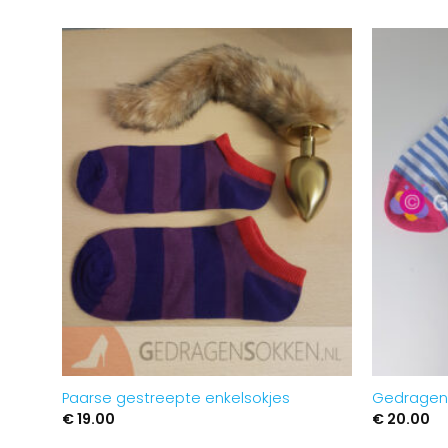
Aan
verlanglijst
toevoegen
Paarse gestreepte enkelsokjes
Gedragen 
€
19.00
€
20.00