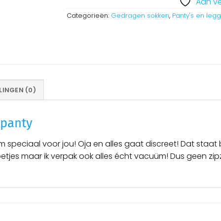
Aan ve
Categorieën:
Gedragen sokken
,
Panty's en leg
INGEN (0)
 panty
eciaal voor jou! Oja en alles gaat discreet! Dat staat bij
tvoetjes maar ik verpak ook alles écht vacuüm! Dus geen z