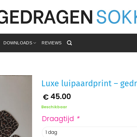
DOWNLOADS
REVIEWS
Luxe luipaardprint – ged
45.00
€
Aan
verlanglijst
toevoegen
Beschikbaar
Draagtijd
*