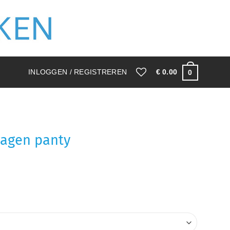
INLOGGEN / REGISTREREN
€
0.00
0
ragen panty