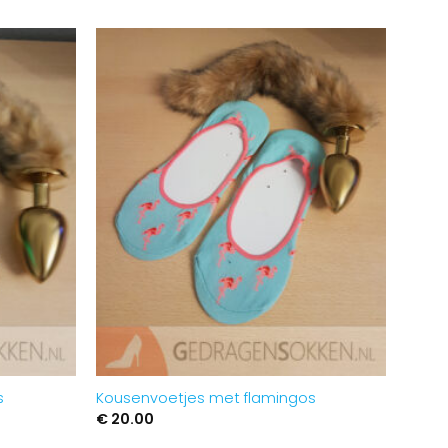
Aan
Aan
verlanglijst
verlanglijst
toevoegen
toevoegen
s
Kousenvoetjes met flamingos
€
20.00