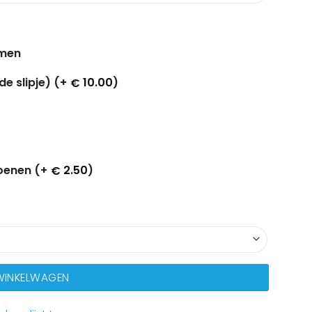
omen
e slipje) (+
10.00
)
€
oenen (+
2.50
)
€
 WINKELWAGEN