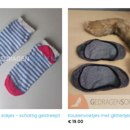
Aan
verlanglijst
toevoegen
sokjes – schattig gestreept
Kousenvoetjes met glittertje
€
19.00