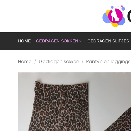
Ga
naar
inhoud
HOME
GEDRAGEN SOKKEN
GEDRAGEN SLIPJES
Home
/
Gedragen sokken
/
Panty's en leggings