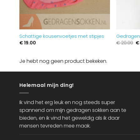
Schattige kousenvoetjes met stipjes
Gedragen
O
€
19.00
€
20.00
€
pr
w
€ 
Je hebt nog geen product bekeken.
Helemaal mijn ding!
Ik vind het erg leuk en nog steeds super
spannend om mijn gedragen sokken aan te
bieden, en ik vind het geweldig als ik daar
mensen tevreden mee maak.