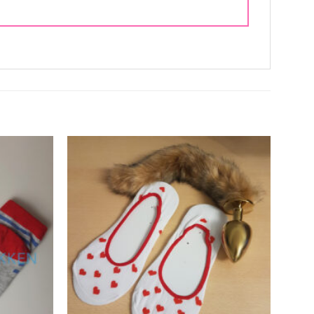
Aan
Aan
verlanglijst
verlanglijst
toevoegen
toevoegen