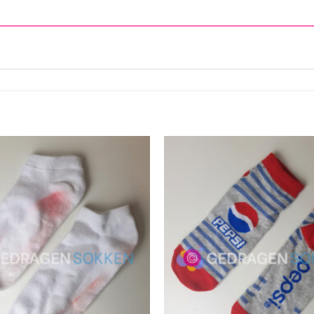
Aan
verlanglijst
toevoegen