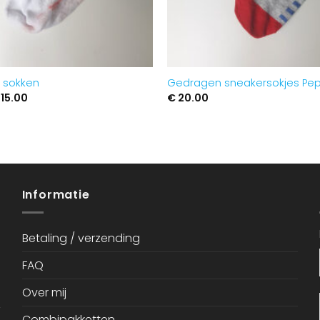
 sokken
Gedragen sneakersokjes Pep
orspronkelijke
Huidige
15.00
€
20.00
ijs
prijs
as:
is:
20.00.
€ 15.00.
Informatie
Betaling / verzending
FAQ
Over mij
Combipakketten