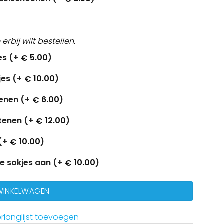
e erbij wilt bestellen.
es (+
5.00
)
€
jes (+
10.00
)
€
tenen (+
6.00
)
€
 tenen (+
12.00
)
€
(+
10.00
)
€
de sokjes aan (+
10.00
)
€
 WINKELWAGEN
rlanglijst toevoegen