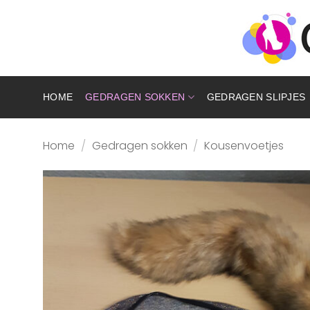
Ga
naar
inhoud
HOME
GEDRAGEN SOKKEN
GEDRAGEN SLIPJES
Home
/
Gedragen sokken
/
Kousenvoetjes