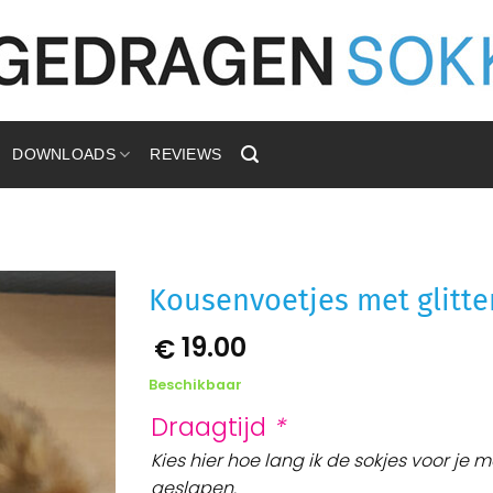
DOWNLOADS
REVIEWS
Kousenvoetjes met glitte
19.00
€
Aan
verlanglijst
toevoegen
Beschikbaar
Draagtijd
*
Kies hier hoe lang ik de sokjes voor je 
geslapen.