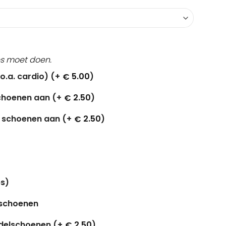
jes moet doen.
o.a. cardio) (+
5.00
)
€
schoenen aan (+
2.50
)
€
r schoenen aan (+
2.50
)
€
s)
tschoenen
delschoenen (+
2.50
)
€