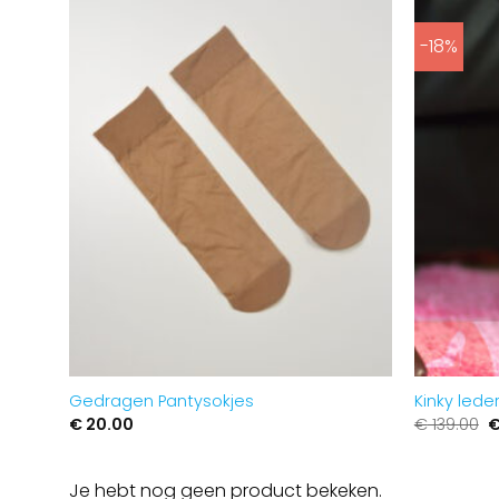
-18%
Aan
verlanglijst
toevoegen
Gedragen Pantysokjes
Kinky lede
O
€
20.00
€
139.00
p
w
€
Je hebt nog geen product bekeken.