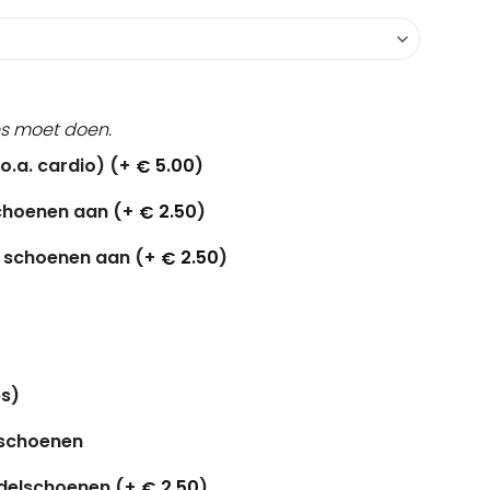
jes moet doen.
o.a. cardio) (+
5.00
)
€
schoenen aan (+
2.50
)
€
r schoenen aan (+
2.50
)
€
s)
tschoenen
delschoenen (+
2.50
)
€