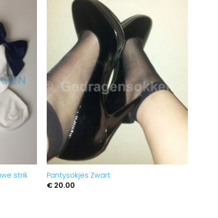
Aan
Aan
verlanglijst
verlanglijst
toevoegen
toevoegen
we strik
Pantysokjes Zwart
€
20.00