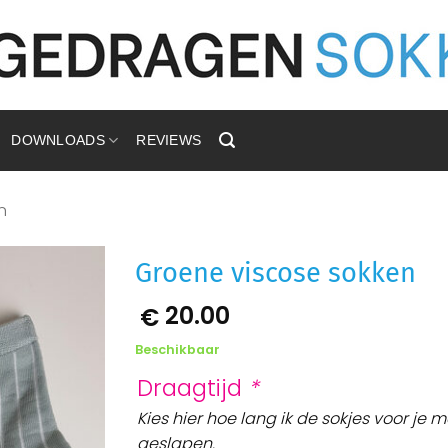
DOWNLOADS
REVIEWS
n
Groene viscose sokken
20.00
€
Aan
verlanglijst
toevoegen
Beschikbaar
Draagtijd
*
Kies hier hoe lang ik de sokjes voor je 
geslapen.