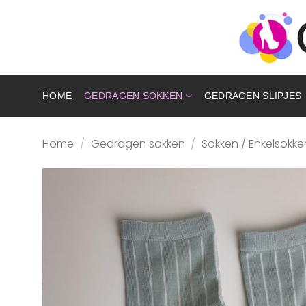
Ga
naar
inhoud
HOME
GEDRAGEN SOKKEN
GEDRAGEN SLIPJES
Home
/
Gedragen sokken
/
Sokken / Enkelsokke