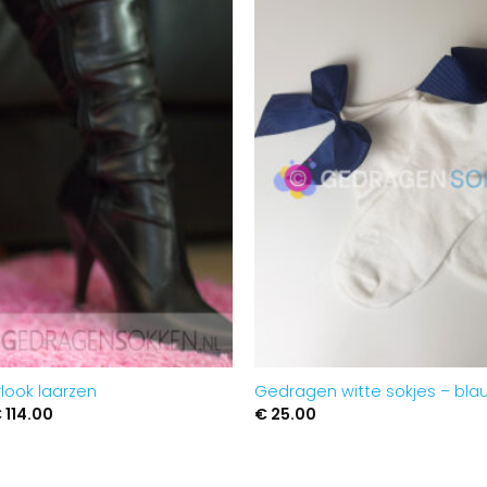
Aan
verlanglijst
toevoegen
rlook laarzen
Gedragen witte sokjes – blau
orspronkelijke
Huidige
€
114.00
€
25.00
rijs
prijs
as:
is:
 139.00.
€ 114.00.