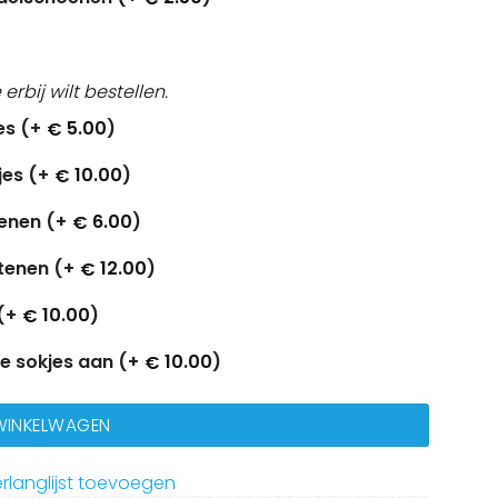
e erbij wilt bestellen.
es (+
5.00
)
€
jes (+
10.00
)
€
tenen (+
6.00
)
€
 tenen (+
12.00
)
€
(+
10.00
)
€
de sokjes aan (+
10.00
)
€
 WINKELWAGEN
rlanglijst toevoegen