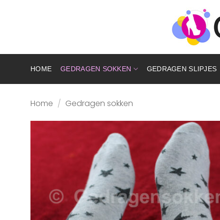
Ga
naar
inhoud
HOME
GEDRAGEN SOKKEN
GEDRAGEN SLIPJES
Home
/
Gedragen sokken