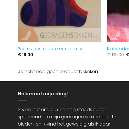
Paarse gestreepte enkelsokjes
Kinky lede
O
€
19.00
€
139.00
p
w
€
Je hebt nog geen product bekeken.
Helemaal mijn ding!
Ik vind het erg leuk en nog steeds super
spannend om mijn gedragen sokken aan te
bieden, en ik vind het geweldig als ik daar