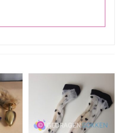
Aan
Aan
verlanglijst
verlanglijst
toevoegen
toevoegen