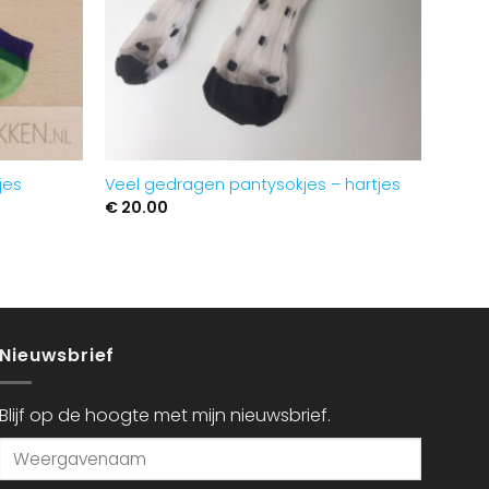
jes
Veel gedragen pantysokjes – hartjes
€
20.00
Nieuwsbrief
Blijf op de hoogte met mijn nieuwsbrief.