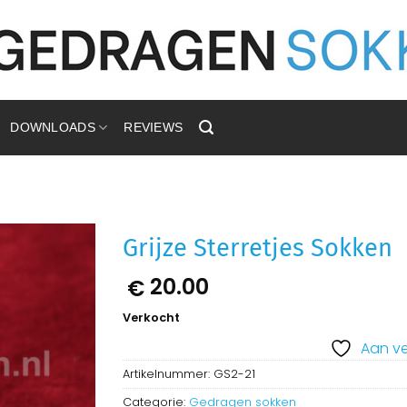
DOWNLOADS
REVIEWS
Grijze Sterretjes Sokken
20.00
€
Aan
verlanglijst
toevoegen
Verkocht
Aan ve
Artikelnummer:
GS2-21
Categorie:
Gedragen sokken